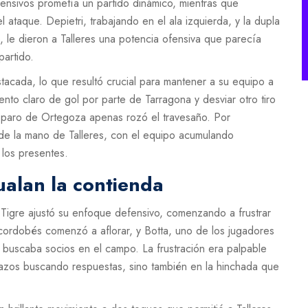
ensivos prometía un partido dinámico, mientras que
taque. Depietri, trabajando en el ala izquierda, y la dupla
, le dieron a Talleres una potencia ofensiva que parecía
partido.
tacada, lo que resultó crucial para mantener a su equipo a
ento claro de gol por parte de Tarragona y desviar otro tiro
isparo de Ortegoza apenas rozó el travesaño. Por
 de la mano de Talleres, con el equipo acumulando
 los presentes.
ualan la contienda
 Tigre ajustó su enfoque defensivo, comenzando a frustrar
e cordobés comenzó a aflorar, y Botta, uno de los jugadores
s buscaba socios en el campo. La frustración era palpable
razos buscando respuestas, sino también en la hinchada que