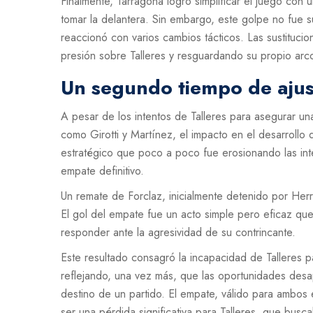
Finalmente, Tarragona logró simplificar el juego con 
tomar la delantera. Sin embargo, este golpe no fue s
reaccionó con varios cambios tácticos. Las sustituci
presión sobre Talleres y resguardando su propio arc
Un segundo tiempo de ajus
A pesar de los intentos de Talleres para asegurar un
como Girotti y Martínez, el impacto en el desarrollo
estratégico que poco a poco fue erosionando las inte
empate definitivo.
Un remate de Forclaz, inicialmente detenido por Herre
El gol del empate fue un acto simple pero eficaz qu
responder ante la agresividad de su contrincante.
Este resultado consagró la incapacidad de Talleres p
reflejando, una vez más, que las oportunidades desa
destino de un partido. El empate, válido para ambos
ser una pérdida significativa para Talleres, que busc