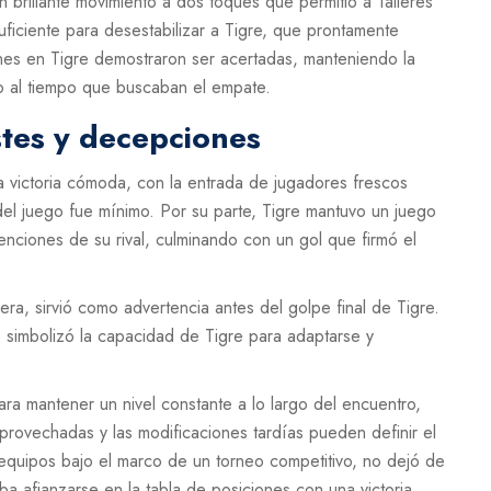
un brillante movimiento a dos toques que permitió a Talleres
uficiente para desestabilizar a Tigre, que prontamente
ones en Tigre demostraron ser acertadas, manteniendo la
o al tiempo que buscaban el empate.
tes y decepciones
a victoria cómoda, con la entrada de jugadores frescos
 del juego fue mínimo. Por su parte, Tigre mantuvo un juego
nciones de su rival, culminando con un gol que firmó el
ra, sirvió como advertencia antes del golpe final de Tigre.
e simbolizó la capacidad de Tigre para adaptarse y
ara mantener un nivel constante a lo largo del encuentro,
provechadas y las modificaciones tardías pueden definir el
 equipos bajo el marco de un torneo competitivo, no dejó de
aba afianzarse en la tabla de posiciones con una victoria