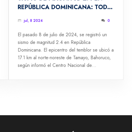
REPÚBLICA DOMINICANA: TODO
LO QUE NECESITAS SABER
jul, 8 2024
0
El pasado 8 de julio de 2024, se registró un
sismo de magnitud 2.4 en República
Dominicana. El epicentro del temblor se ubicó a
17.1 km al norte-noreste de Tamayo, Bahoruco,
según informó el Centro Nacional de
Sismología (CNS). La región es propensa a
sismos debido a su ubicación sobre importantes
fallas tectónicas.