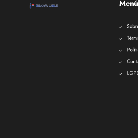
Menú
Sobr
Térmi
Polít
Cont
LGP