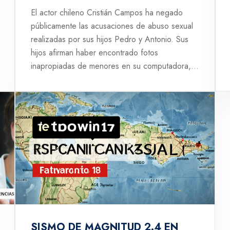
PROFUNDAMENTE SU
El actor chileno Cristián Campos ha negado
MANIPULACIÓN'
públicamente las acusaciones de abuso sexual
realizadas por sus hijos Pedro y Antonio. Sus
hijos afirman haber encontrado fotos
inapropiadas de menores en su computadora,
lo que reabrió un caso de abuso sexual.
Campos sostiene que todo es una campaña
difamatoria y expresa su tristeza por la
situación.
SISMO DE MAGNITUD 2.4 EN