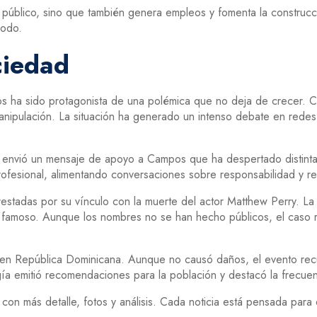
 público, sino que también genera empleos y fomenta la construcció
modo.
ciedad
pos ha sido protagonista de una polémica que no deja de crecer.
manipulación. La situación ha generado un intenso debate en redes 
a, envió un mensaje de apoyo a Campos que ha despertado distinta
profesional, alimentando conversaciones sobre responsabilidad y r
rrestadas por su vínculo con la muerte del actor Matthew Perry. La
el famoso. Aunque los nombres no se han hecho públicos, el caso re
ó en República Dominicana. Aunque no causó daños, el evento rec
ía emitió recomendaciones para la población y destacó la frecue
as con más detalle, fotos y análisis. Cada noticia está pensada pa