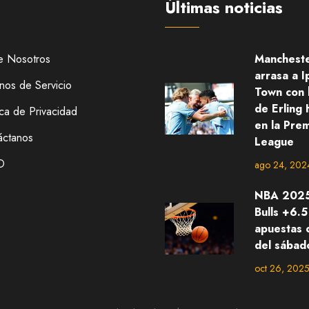
Últimas noticias
e Nosotros
Mancheste
arrasa a I
nos de Servicio
Town con h
de Erling
ica de Privacidad
en la Pre
áctanos
League
D
ago 24, 202
NBA 2025
Bulls +6.5
apuestas 
del sábad
oct 26, 202