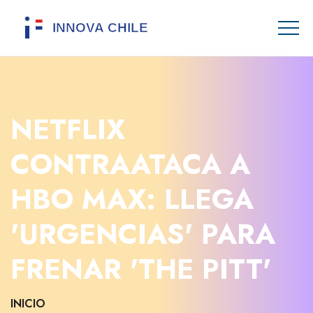
NETFLIX
CONTRAATACA A
HBO MAX: LLEGA
'URGENCIAS' PARA
FRENAR 'THE PITT'
INICIO