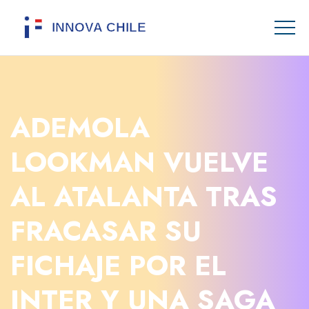
ADEMOLA
LOOKMAN VUELVE
AL ATALANTA TRAS
FRACASAR SU
FICHAJE POR EL
INTER Y UNA SAGA