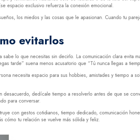
Ese espacio exclusivo refuerza la conexión emocional.
 sueños, los miedos y las cosas que le apasionan. Cuando tu pare
mo evitarlos
ja sabe lo que necesitas sin decirlo. La comunicación clara evita m
llegas tarde” suena menos acusatorio que “Tú nunca llegas a tiem
sona necesita espacio para sus hobbies, amistades y tiempo a sola
un desacuerdo, dedícale tiempo a resolverlo antes de que se convie
ado para conversar.
truye con gestos cotidianos, tiempo dedicado, comunicación hones
s cómo tu relación se vuelve más sólida y feliz.