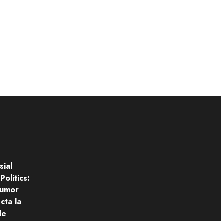
sial
Politics:
humor
cta la
de