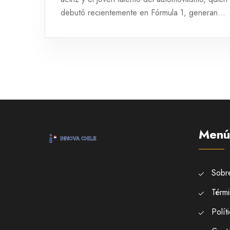
debutó recientemente en Fórmula 1, generan
especulaciones mientras comparten momentos
íntimos. Esta posible relación ha captado la
atención de seguidores en redes sociales,
aunque ninguno ha confirmado aún su vínculo.
Menú
Sobr
Térmi
Polít