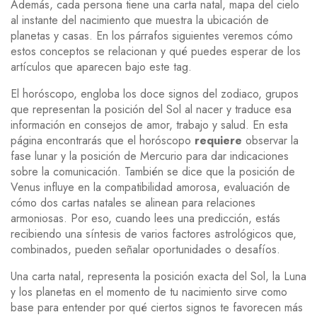
Además, cada persona tiene una
carta natal
,
mapa del cielo
al instante del nacimiento que muestra la ubicación de
planetas y casas
. En los párrafos siguientes veremos cómo
estos conceptos se relacionan y qué puedes esperar de los
artículos que aparecen bajo este tag.
El
horóscopo
,
engloba los doce
signos del zodiaco
,
grupos
que representan la posición del Sol al nacer
y traduce esa
información en consejos de amor, trabajo y salud. En esta
página encontrarás que el horóscopo
requiere
observar la
fase lunar y la posición de Mercurio para dar indicaciones
sobre la comunicación. También se dice que la posición de
Venus influye en la
compatibilidad amorosa
,
evaluación de
cómo dos cartas natales se alinean para relaciones
armoniosas
. Por eso, cuando lees una predicción, estás
recibiendo una síntesis de varios factores astrológicos que,
combinados, pueden señalar oportunidades o desafíos.
Una
carta natal
,
representa la posición exacta del Sol, la Luna
y los planetas en el momento de tu nacimiento
sirve como
base para entender por qué ciertos signos te favorecen más