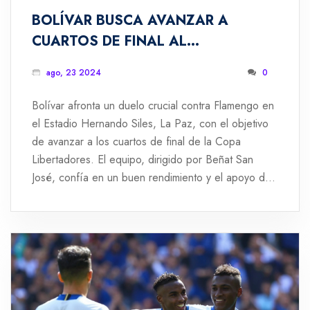
BOLÍVAR BUSCA AVANZAR A
CUARTOS DE FINAL AL
ENFRENTARSE A FLAMENGO EN LA
ago, 23 2024
0
PAZ
Bolívar afronta un duelo crucial contra Flamengo en
el Estadio Hernando Siles, La Paz, con el objetivo
de avanzar a los cuartos de final de la Copa
Libertadores. El equipo, dirigido por Beñat San
José, confía en un buen rendimiento y el apoyo de
su afición. Flamengo, liderado por Jorge Sampaoli,
también está determinado a obtener un buen
resultado.