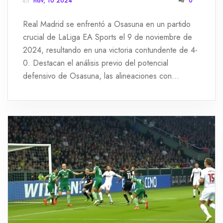
nov, 10 2024
0
Real Madrid se enfrentó a Osasuna en un partido
crucial de LaLiga EA Sports el 9 de noviembre de
2024, resultando en una victoria contundente de 4-
0. Destacan el análisis previo del potencial
defensivo de Osasuna, las alineaciones con
Mbappé incluyendo desde el inicio para el Real
Madrid, el desempeño sobresaliente de Camavinga
y las decisiones tácticas de Ancelotti que marcaron
la noche. Un resultado vital para las aspiraciones del
equipo y el futuro del técnico italiano.