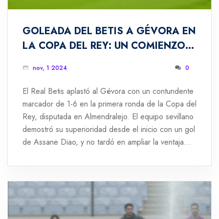
GOLEADA DEL BETIS A GÉVORA EN
LA COPA DEL REY: UN COMIENZO
ARROLLADOR
nov, 1 2024
0
El Real Betis aplastó al Gévora con un contundente
marcador de 1-6 en la primera ronda de la Copa del
Rey, disputada en Almendralejo. El equipo sevillano
demostró su superioridad desde el inicio con un gol
de Assane Diao, y no tardó en ampliar la ventaja
con Cedric Bakambu y Juanmi. A pesar de los
esfuerzos de Gévora, el Betis mantuvo el dominio
del partido, logrando así un inicio impresionante en
el torneo.