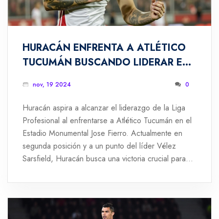
HURACÁN ENFRENTA A ATLÉTICO
TUCUMÁN BUSCANDO LIDERAR EN
SOLITARIO LA LIGA PROFESIONAL
nov, 19 2024
0
Huracán aspira a alcanzar el liderazgo de la Liga
Profesional al enfrentarse a Atlético Tucumán en el
Estadio Monumental Jose Fierro. Actualmente en
segunda posición y a un punto del líder Vélez
Sarsfield, Huracán busca una victoria crucial para
encabezar la tabla. Atlético Tucumán, séptimo en la
liga, intentará mejorar su posición aprovechando su
ventaja local. El encuentro promete ser emocionante
y definidor para ambos equipos.