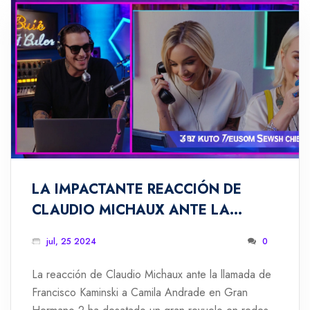
LA IMPACTANTE REACCIÓN DE
CLAUDIO MICHAUX ANTE LA
LLAMADA DE FRANCISCO
jul, 25 2024
0
KAMINSKI A CAMILA ANDRADE EN
GRAN HERMANO 2
La reacción de Claudio Michaux ante la llamada de
Francisco Kaminski a Camila Andrade en Gran