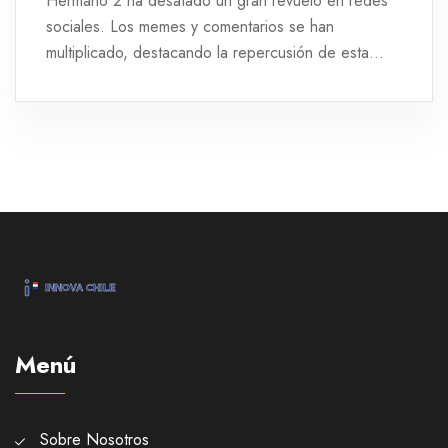
Hermano 2 ha desatado un gran revuelo en redes
sociales. Los memes y comentarios se han
multiplicado, destacando la repercusión de esta
interacción en el famoso reality show. Andrade
había expresado sus objetivos antes de entrar al
programa, incluyendo su confianza en Kaminski.
Menú
Sobre Nosotros