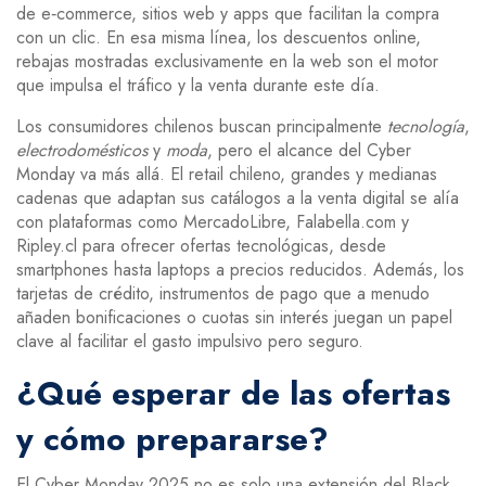
de
e‑commerce
,
sitios web y apps que facilitan la compra
con un clic
. En esa misma línea, los
descuentos online
,
rebajas mostradas exclusivamente en la web
son el motor
que impulsa el tráfico y la venta durante este día.
Los consumidores chilenos buscan principalmente
tecnología
,
electrodomésticos
y
moda
, pero el alcance del Cyber
Monday va más allá. El
retail chileno
,
grandes y medianas
cadenas que adaptan sus catálogos a la venta digital
se alía
con plataformas como MercadoLibre, Falabella.com y
Ripley.cl para ofrecer
ofertas tecnológicas
,
desde
smartphones hasta laptops a precios reducidos
. Además, los
tarjetas de crédito
,
instrumentos de pago que a menudo
añaden bonificaciones o cuotas sin interés
juegan un papel
clave al facilitar el gasto impulsivo pero seguro.
¿Qué esperar de las ofertas
y cómo prepararse?
El Cyber Monday 2025 no es solo una extensión del Black