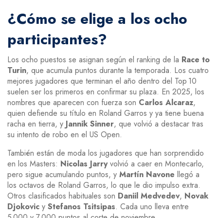
¿Cómo se elige a los ocho
participantes?
Los ocho puestos se asignan según el ranking de la
Race to
Turin
, que acumula puntos durante la temporada. Los cuatro
mejores jugadores que terminan el año dentro del Top 10
suelen ser los primeros en confirmar su plaza. En 2025, los
nombres que aparecen con fuerza son
Carlos Alcaraz
,
quien defiende su título en Roland Garros y ya tiene buena
racha en tierra, y
Jannik Sinner
, que volvió a destacar tras
su intento de robo en el US Open.
También están de moda los jugadores que han sorprendido
en los Masters:
Nicolas Jarry
volvió a caer en Montecarlo,
pero sigue acumulando puntos, y
Martín Navone
llegó a
los octavos de Roland Garros, lo que le dio impulso extra.
Otros clasificados habituales son
Daniil Medvedev
,
Novak
Djokovic
y
Stefanos Tsitsipas
. Cada uno lleva entre
5 000 y 7 000 puntos al corte de noviembre.