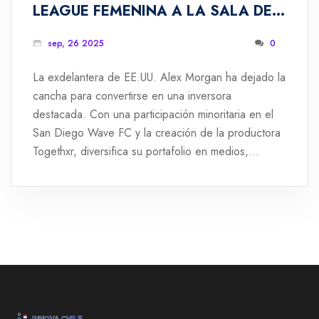
LEAGUE FEMENINA A LA SALA DE
JUNTAS
sep, 26 2025
0
La exdelantera de EE.UU. Alex Morgan ha dejado la
cancha para convertirse en una inversora
destacada. Con una participación minoritaria en el
San Diego Wave FC y la creación de la productora
Togethxr, diversifica su portafolio en medios,
tecnología y ocio. Su paso de la gloria deportiva a
la finanza simboliza el nuevo rol de las futbolistas
como impulsoras del crecimiento del deporte
femenino.