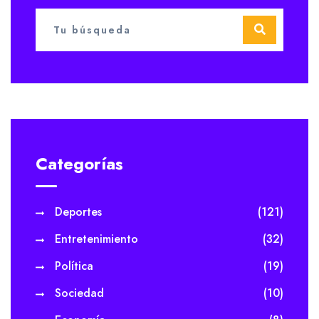
Categorías
Deportes
(121)
Entretenimiento
(32)
Política
(19)
Sociedad
(10)