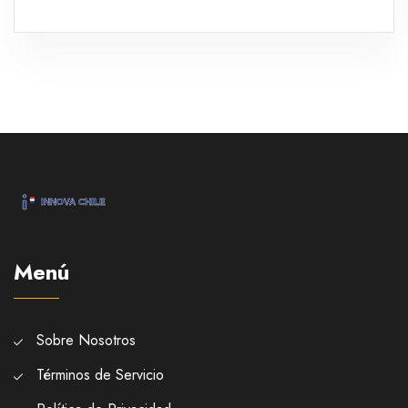
noticia en redes sociales sin revelar la causa de su
muerte. Juntos tuvieron dos hijas, y los detalles del
velorio y funeral fueron compartidos en un emotivo
mensaje.
Menú
Sobre Nosotros
Términos de Servicio