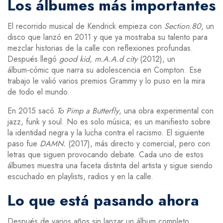
Los álbumes más importantes
El recorrido musical de Kendrick empieza con
Section.80
, un
disco que lanzó en 2011 y que ya mostraba su talento para
mezclar historias de la calle con reflexiones profundas.
Después llegó
good kid, m.A.A.d city
(2012), un
álbum‑cómic que narra su adolescencia en Compton. Ese
trabajo le valió varios premios Grammy y lo puso en la mira
de todo el mundo.
En 2015 sacó
To Pimp a Butterfly
, una obra experimental con
jazz, funk y soul. No es solo música; es un manifiesto sobre
la identidad negra y la lucha contra el racismo. El siguiente
paso fue
DAMN.
(2017), más directo y comercial, pero con
letras que siguen provocando debate. Cada uno de estos
álbumes muestra una faceta distinta del artista y sigue siendo
escuchado en playlists, radios y en la calle.
Lo que está pasando ahora
Después de varios años sin lanzar un álbum completo,