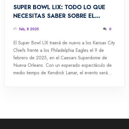
SUPER BOWL LIX: TODO LO QUE
NECESITAS SABER SOBRE EL
EVENTO DEPORTIVO MÁS
feb, 8 2025
0
ESPERADO
El Super Bowl LIX traerá de nuevo a los Kansas City
Chiefs frente a los Philadelphia Eagles el 9 de
febrero de 2025, en el Caesars Superdome de
Nueva Orleans. Con un esperado espectáculo de
medio tiempo de Kendrick Lamar, el evento será
transmitido por Fox y disponible en streaming en
Tubi. El partido cuenta con estrictas medidas de
seguridad tras un incidente reciente en Bourbon
Street.