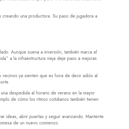
s y creando una productora. Su paso de jugadora a
illado. Aunque suena a inversión, también marca el
a” a la infraestructura vieja deje paso a mejoras
s vecinos ya sienten que es hora de decir adiós al
orte.
es una despedida al horario de verano en la mayor
emplo de cómo los ritmos cotidianos también tienen
ar ideas, abrir puertas y seguir avanzando. Mantente
promesa de un nuevo comienzo.