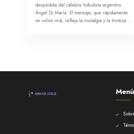
despedida del célebre futbolista argentino
Ángel Di María. El mensaje, que rápidamente
se volvió viral, refleja la nostalgia y la tristeza de
Moldavsky por el adiós a la ingenuidad y alegría
de la infancia, y la conexión emocional de los
aficionados con sus ídolos deportivos.
Menú
Sobr
Térmi