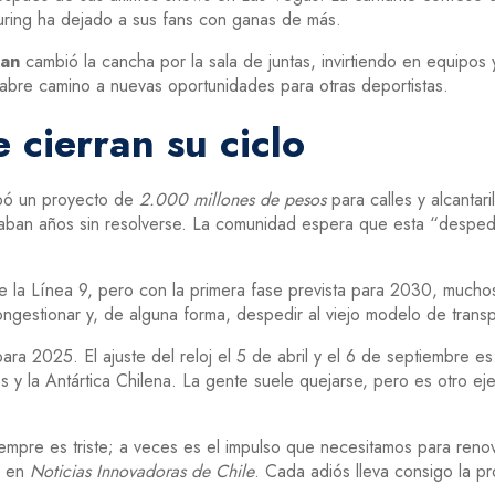
ouring ha dejado a sus fans con ganas de más.
an
cambió la cancha por la sala de juntas, invirtiendo en equipo
 abre camino a nuevas oportunidades para otras deportistas.
 cierran su ciclo
ó un proyecto de
2.000 millones de pesos
para calles y alcantar
aban años sin resolverse. La comunidad espera que esta “despedid
de la Línea 9, pero con la primera fase prevista para 2030, mucho
ngestionar y, de alguna forma, despedir al viejo modelo de transp
ara 2025. El ajuste del reloj el 5 de abril y el 6 de septiembre 
y la Antártica Chilena. La gente suele quejarse, pero es otro ej
pre es triste; a veces es el impulso que necesitamos para renov
s en
Noticias Innovadoras de Chile
. Cada adiós lleva consigo la 