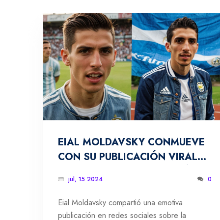
EIAL MOLDAVSKY CONMUEVE
CON SU PUBLICACIÓN VIRAL
SOBRE LA DESPEDIDA DE ÁNGEL
jul, 15 2024
0
DI MARÍA: 'NO QUIERO DECIR
ADIÓS A SER UN NIÑO'
Eial Moldavsky compartió una emotiva
publicación en redes sociales sobre la