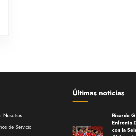
Últimas noticias
e Nosotros
Ricardo G
Enfrenta 
nos de Servicio
con la Sel