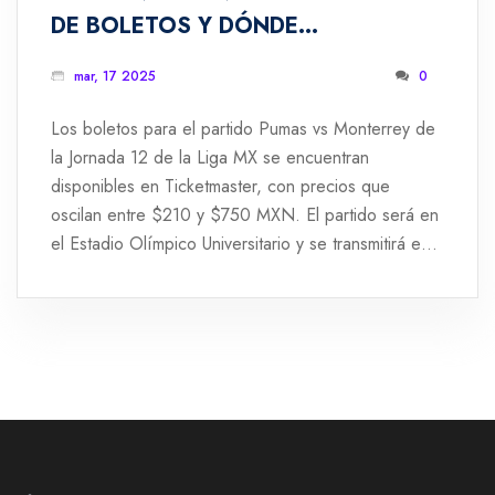
DE BOLETOS Y DÓNDE
COMPRARLOS PARA LA JORNADA
mar, 17 2025
0
12 DE LIGA MX
Los boletos para el partido Pumas vs Monterrey de
la Jornada 12 de la Liga MX se encuentran
disponibles en Ticketmaster, con precios que
oscilan entre $210 y $750 MXN. El partido será en
el Estadio Olímpico Universitario y se transmitirá en
Canal 5, TUDN y VIX Premium en México. Además,
la transmisión internacional está asegurada en varios
países como Colombia y España, a través de
ESPN, Disney+, y más.