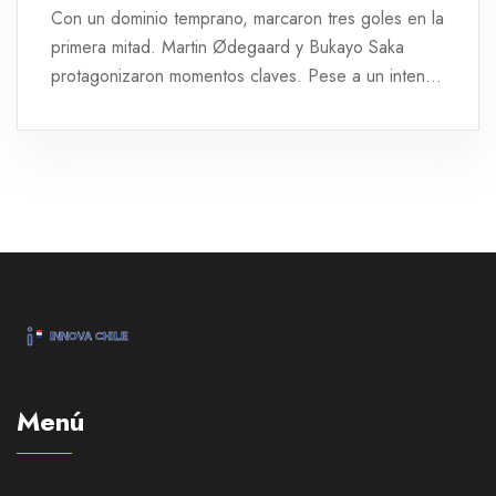
Con un dominio temprano, marcaron tres goles en la
primera mitad. Martin Ødegaard y Bukayo Saka
protagonizaron momentos claves. Pese a un intento
de remontada del Sporting, Arsenal mantuvo el
control con un penal convertido por Saka y un gol
final de Trossard. Esta victoria es su mayor triunfo
fuera de casa en la competición desde 2003.
Menú