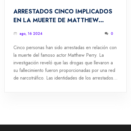
ARRESTADOS CINCO IMPLICADOS
EN LA MUERTE DE MATTHEW
PERRY; DROGAS SUMINISTRADAS
ago, 16 2024
0
POR UNA RED DE NARCOTRÁFICO
Cinco personas han sido arrestadas en relación con
la muerte del famoso actor Matthew Perry. La
investigación reveló que las drogas que llevaron a
su fallecimiento fueron proporcionadas por una red
de narcotráfico. Las identidades de los arrestados
no se han divulgado para no entorpecer las
diligencias legales.