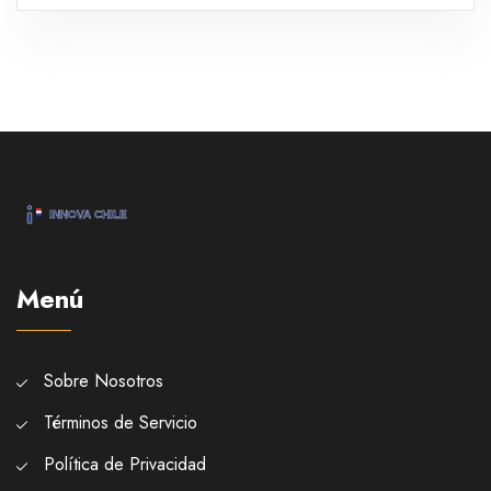
como resúmenes de artistas y canciones más
escuchadas. Además, Spotify ha ampliado el
periodo de seguimiento hasta mediados de
noviembre.
Menú
Sobre Nosotros
Términos de Servicio
Política de Privacidad