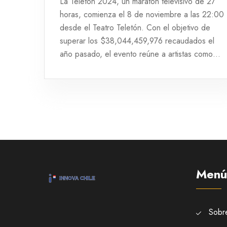
La Teletón 2024, un maratón televisivo de 27
horas, comienza el 8 de noviembre a las 22:00
desde el Teatro Teletón. Con el objetivo de
superar los $38,044,459,976 recaudados el
año pasado, el evento reúne a artistas como
Luis Fonsi e Il Volo, transmitido por múltiples
canales. Se puede donar en línea o en casi
3,000 puntos del Banco de Chile.
Menú
Sobr