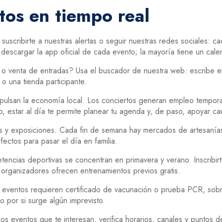
tos en tiempo real
suscribirte a nuestras alertas o seguir nuestras redes sociales: c
descargar la app oficial de cada evento; la mayoría tiene un cale
o venta de entradas? Usa el buscador de nuestra web: escribe el
o una tienda participante.
pulsan la economía local. Los conciertos generan empleo temporal, 
 estar al día te permite planear tu agenda y, de paso, apoyar ca
ias y exposiciones. Cada fin de semana hay mercados de artesanías
ectos para pasar el día en familia.
encias deportivas se concentran en primavera y verano. Inscribirt
s organizadores ofrecen entrenamientos previos gratis.
 eventos requieren certificado de vacunación o prueba PCR, sobre 
o por si surge algún imprevisto.
los eventos que te interesan, verifica horarios, canales y puntos de