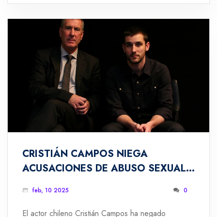
de la Zona A, mientras que Unión permanece en
una posición peligrosa.
CRISTIÁN CAMPOS NIEGA
ACUSACIONES DE ABUSO SEXUAL
REALIZADAS POR SUS HIJOS: 'ME
feb, 10 2025
0
DUELE PROFUNDAMENTE SU
MANIPULACIÓN'
El actor chileno Cristián Campos ha negado