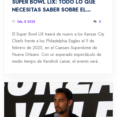
SUPER BOWL LIX: TODO LO QUE
NECESITAS SABER SOBRE EL
EVENTO DEPORTIVO MÁS
feb, 8 2025
0
ESPERADO
El Super Bowl LIX traerá de nuevo a los Kansas City
Chiefs frente a los Philadelphia Eagles el 9 de
febrero de 2025, en el Caesars Superdome de
Nueva Orleans. Con un esperado espectáculo de
medio tiempo de Kendrick Lamar, el evento será
transmitido por Fox y disponible en streaming en
Tubi. El partido cuenta con estrictas medidas de
seguridad tras un incidente reciente en Bourbon
Street.