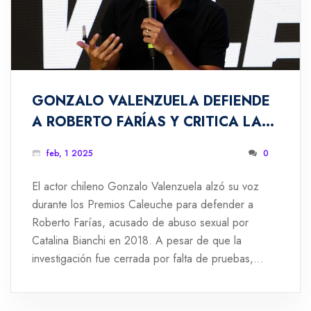
GONZALO VALENZUELA DEFIENDE
A ROBERTO FARÍAS Y CRITICA LA
HIPOCRESÍA EN PREMIOS
feb, 1 2025
0
CALEUCHE
El actor chileno Gonzalo Valenzuela alzó su voz
durante los Premios Caleuche para defender a
Roberto Farías, acusado de abuso sexual por
Catalina Bianchi en 2018. A pesar de que la
investigación fue cerrada por falta de pruebas,
Valenzuela denuncia la hipocresía de sus colegas al
celebrar a Farías mientras antes lo repudiaron. La